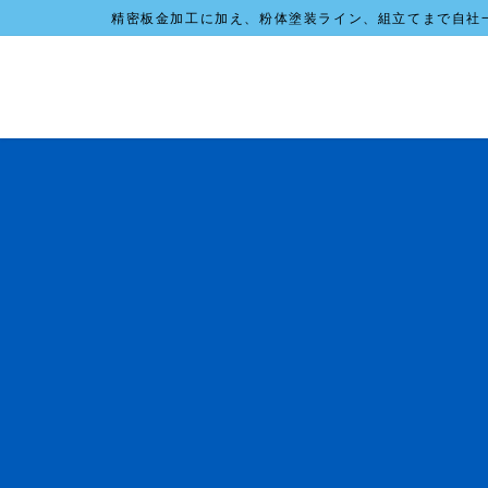
コ
ナ
精密板金加工に加え、粉体塗装ライン、組立てまで自社
ン
ビ
テ
ゲ
ン
ー
ツ
シ
に
ョ
移
ン
動
に
移
動