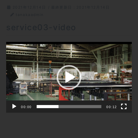
2021年12月14日
/ 最終更新日 :
2021年12月14日
tanakaadmin
service03-video
動
画
プ
レ
ー
ヤ
ー
00:00
00:12